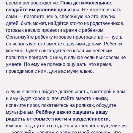
времяпрепровождение.
Пока дети маленькие,
создайте им условия для игры.
Не можете играть
сами — позовите няню, способную на это, других
детей; быть может, найдётся кто-то из родственников,
готовых весело провести время с ребёнком.
Организуйте ребёнку игровое пространство — пусть
он использует его вместе с другими детьми. Ребёнок,
конечно, будет снисходителен к вашим нелепым
попыткам поиграть с ним, в случае если вы совсем не
умеете. Но ему не полезно ощущать, что время,
проводимое с ним, для вас мучительно.
А лучше всего найдите деятельность, в которой и вам,
и ему будет хорошо: почитайте вместе книжку,
испеките пирог, покатайтесь на роликах, обсудите
мультфильм.
Ребёнку важно ощущать вашу
радость от совместности и разделённости,
именно тогда у него создаётся и крепнет ощущение «я
— хороший», «другим людям со мной хорошо». Это