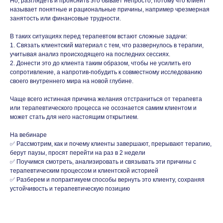
Но, разглядеть и прояснить это бывает непросто, потому что клиент
называет понятные и рациональные причины, например чрезмерная
занятость или финансовые трудности.
В таких ситуациях перед терапевтом встают сложные задачи:
1. Связать клиентский материал с тем, что развернулось в терапии,
учитывая анализ происходящего на последних сессиях.
2. Донести это до клиента таким образом, чтобы не усилить его
сопротивление, а напротив-побудить к совместному исследованию
своего внутреннего мира на новой глубине.
Чаще всего истинная причина желания отстраниться от терапевта
или терапевтического процесса не осознается самим клиентом и
может стать для него настоящим открытием.
На вебинаре
✅ Рассмотрим, как и почему клиенты завершают, прерывают терапию,
берут паузы, просят перейти на раз в 2 недели
✅ Поучимся смотреть, анализировать и связывать эти причины с
терапевтическим процессом и клиентской историей
✅ Разберем и попрактикуем способы вернуть это клиенту, сохраняя
устойчивость и терапевтическую позицию