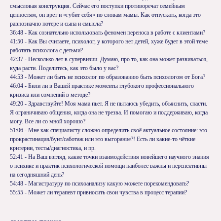
смысловая конструкция. Сейчас его поступки противоречат семейным
ценностям, он врет и «губит себя» по словам мамы. Как отпускать, когда это
равнозначно потере и сына и смысла?
36:48 - Как сознательно использовать феномен переноса в работе с клиентами?
41:50 - Как Вы считаете, психолог, у которого нет детей, хуже будет в этой теме
работать психолога с детьми?
42:37 - Несколько лет в супервизии. Думаю, про то, как она может развиваться,
куда расти. Поделитесь, как это было у вас?
44:53 - Может ли быть не психолог по образованию быть психологом от Бога?
46:04 - Били ли в Вашей практике моменты глубокого профессионального
кризиса или сомнений в методе?
49:20 - Здравствуйте! Моя мама пьет. Я не пытаюсь убедить, объяснить, спасти.
Я ограничиваю общения, когда она не трезва. И помогаю и поддерживаю, когда
могу. Все ли со мной хорошо?
51:06 - Мне как специалисту сложно определить своё актуальное состояние: это
прокрастинация/бунт/саботаж или это выгорание?! Есть ли какие-то чёткие
критерии, тесты/диагностика, и пр.
52:41 - На Ваш взгляд, какие точки взаимодействия новейшего научного знания
о психике и практик психологической помощи наиболее важны и перспективны
на сегодняшний день?
54:48 - Магистратуру по психоанализу какую можете порекомендовать?
55:55 - Может ли терапевт привносить свои чувства в процесс терапии?