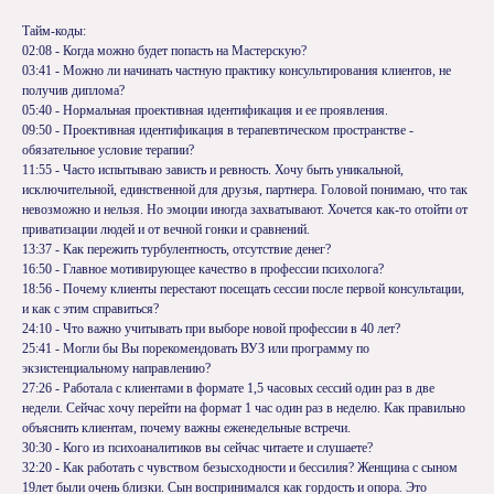
Тайм-коды:
02:08 - Когда можно будет попасть на Мастерскую?
03:41 - Можно ли начинать частную практику консультирования клиентов, не
получив диплома?
05:40 - Нормальная проективная идентификация и ее проявления.
09:50 - Проективная идентификация в терапевтическом пространстве -
обязательное условие терапии?
11:55 - Часто испытываю зависть и ревность. Хочу быть уникальной,
исключительной, единственной для друзья, партнера. Головой понимаю, что так
невозможно и нельзя. Но эмоции иногда захватывают. Хочется как-то отойти от
приватизации людей и от вечной гонки и сравнений.
13:37 - Как пережить турбулентность, отсутствие денег?
16:50 - Главное мотивирующее качество в профессии психолога?
18:56 - Почему клиенты перестают посещать сессии после первой консультации,
и как с этим справиться?
24:10 - Что важно учитывать при выборе новой профессии в 40 лет?
25:41 - Могли бы Вы порекомендовать ВУЗ или программу по
экзистенциальному направлению?
27:26 - Работала с клиентами в формате 1,5 часовых сессий один раз в две
недели. Сейчас хочу перейти на формат 1 час один раз в неделю. Как правильно
объяснить клиентам, почему важны еженедельные встречи.
30:30 - Кого из психоаналитиков вы сейчас читаете и слушаете?
32:20 - Как работать с чувством безысходности и бессилия? Женщина с сыном
19лет были очень близки. Сын воспринимался как гордость и опора. Это