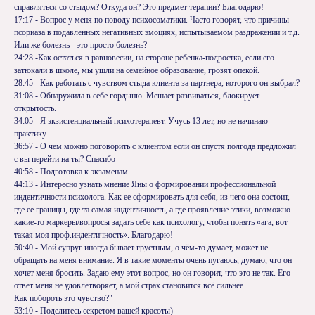
справляться со стыдом? Откуда он? Это предмет терапии? Благодарю!
17:17 - Вопрос у меня по поводу психосоматики. Часто говорят, что причины
псориаза в подавленных негативных эмоциях, испытываемом раздражении и т.д.
Или же болезнь - это просто болезнь?
24:28 -Как остаться в равновесии, на стороне ребенка-подростка, если его
затюкали в школе, мы ушли на семейное образование, грозят опекой.
28:45 - Как работать с чувством стыда клиента за партнера, которого он выбрал?
31:08 - Обнаружила в себе гордыню. Мешает развиваться, блокирует
открытость.
34:05 - Я экзистенциальный психотерапевт. Учусь 13 лет, но не начинаю
практику
36:57 - О чем можно поговорить с клиентом если он спустя полгода предложил
с вы перейти на ты? Спасибо
40:58 - Подготовка к экзаменам
44:13 - Интересно узнать мнение Яны о формировании профессиональной
индентичности психолога. Как ее сформировать для себя, из чего она состоит,
где ее границы, где та самая индентичность, а где проявление этики, возможно
какие-то маркеры/вопросы задать себе как психологу, чтобы понять «ага, вот
такая моя проф.индентичность». Благодарю!
50:40 - Мой супруг иногда бывает грустным, о чём-то думает, может не
обращать на меня внимание. Я в такие моменты очень пугаюсь, думаю, что он
хочет меня бросить. Задаю ему этот вопрос, но он говорит, что это не так. Его
ответ меня не удовлетворяет, а мой страх становится всё сильнее.
Как побороть это чувство?"
53:10 - Поделитесь секретом вашей красоты)