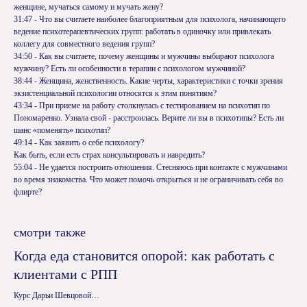
женщине, мучаться самому и мучать жену?
31:47 - Что вы считаете наиболее благоприятным для психолога, начинающего
ведение психотерапевтических групп: работать в одиночку или привлекать
коллегу для совместного ведения групп?
34:50 - Как вы считаете, почему женщины и мужчины выбирают психолога
мужчину? Есть ли особенности в терапии с психологом мужчиной?
38:44 - Женщина, женственность. Какие черты, характеристики с точки зрения
экзистенциальной психологии относятся к этим понятиям?
43:34 - При приеме на работу столкнулась с тестированием на психотип по
Пономаренко. Узнала свой - расстроилась. Верите ли вы в психотипы? Есть ли
шанс «поменять» психотип?
49:14 - Как заявить о себе психологу?
Как быть, если есть страх консультировать и навредить?
55:04 - Не удается построить отношения. Стесняюсь при контакте с мужчинами
во время знакомства. Что может помочь открыться и не ограничивать себя во
флирте?
смотри также
Когда еда становится опорой: как работать с
Ка
клиентами с РПП
Зап
Курс Дарьи Шевцовой
20
На 