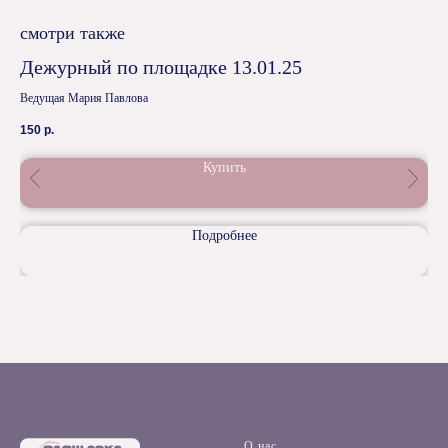
смотри также
Дежурный по площадке 13.01.25
Пр
эк
Ведущая Мария Павлова
Вед
150
р.
80
Мы 
Купить
сре
иде
дос
Одн
Подробнее
Гус
иде
Поч
раб
жиз
Поп
пси
О нас