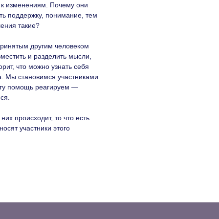
т к изменениям. Почему они
ать поддержку, понимание, тем
шения такие?
 принятым другим человеком
зместить и разделить мысли,
орит, что можно узнать себя
а. Мы становимся участниками
 эту помощь реагируем —
ся.
 них происходит, то что есть
носят участники этого