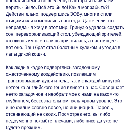
проваливаемся во вселенную автора и начинаем
верить - было. Всё это было! Как я мог забыть?!
Действительно, подвергшись ЗОВу, многие стали
птицами или изменились навсегда. Даже если это
неправда - я хочу в этот мир. Гринуэю удалось создать
сон, переворачивающий стол, убеждающий зрителей,
что жизнь им всего-лишь приснилась, а настоящее -
вот оно. Ваш брат стал болотным куликом и угодил в
лапы дикой кошки.
Как люди в кадре подверглись загадочному
ожесточенному воздействию, повлекшим
трансформации души и тела, так и с каждой минутой
нетленка английского гения влияет на нас. Совершает
нечто загадочное и необратимое с нами на каком-то
глубинном, бессознательном, культурном уровне. Это
и не фильм словно вовсе, но инициация. Пароль,
отсеивающий не своих. Посмотрев его, вы либо
недоуменно пожмёте плечами, либо никогда уже не
будете прежним.