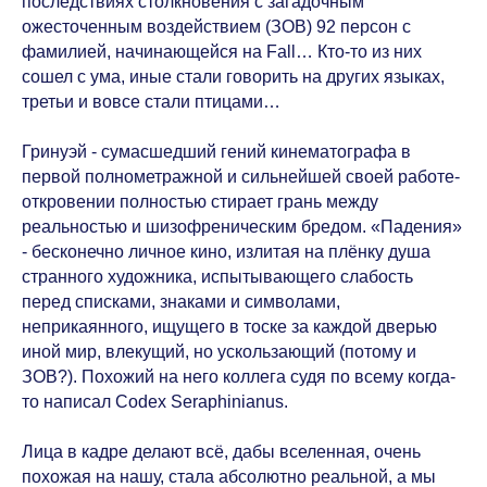
последствиях столкновения с загадочным
ожесточенным воздействием (ЗОВ) 92 персон с
фамилией, начинающейся на Fall… Кто-то из них
сошел с ума, иные стали говорить на других языках,
третьи и вовсе стали птицами…
Гринуэй - сумасшедший гений кинематографа в
первой полнометражной и сильнейшей своей работе-
откровении полностью стирает грань между
реальностью и шизофреническим бредом. «Падения»
- бесконечно личное кино, излитая на плёнку душа
странного художника, испытывающего слабость
перед списками, знаками и символами,
неприкаянного, ищущего в тоске за каждой дверью
иной мир, влекущий, но ускользающий (потому и
ЗОВ?). Похожий на него коллега судя по всему когда-
то написал Codex Seraphinianus.
Лица в кадре делают всё, дабы вселенная, очень
похожая на нашу, стала абсолютно реальной, а мы