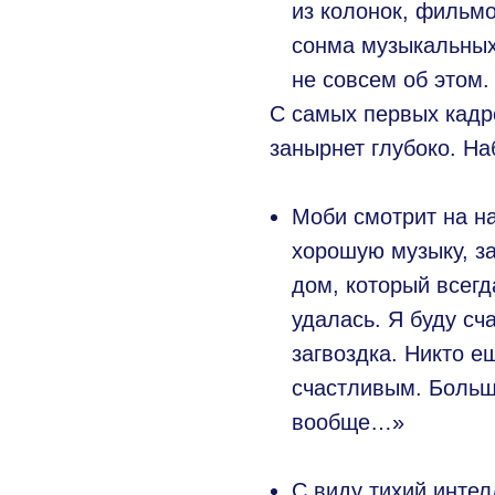
из колонок, фильмо
сонма музыкальны
не совсем об этом.
С самых первых кадро
занырнет глубоко. На
⠀
Моби смотрит на н
хорошую музыку, з
дом, который всегд
удалась. Я буду сч
загвоздка. Никто е
счастливым. Больш
вообще…»
⠀
С виду тихий интел