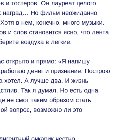
в и тостеров. Он лауреат целого
х наград… Но фильм неожиданно
 Хотя в нем, конечно, много музыки.
в и слов становится ясно, что лента
берите воздуха в легкие.
ас открыто и прямо: «Я напишу
аработаю денег и признание. Построю
а хотел. А лучше два. И жизнь
астлив. Так я думал. Но есть одна
ще не смог таким образом стать
ой вопрос, возможно ли это
лигентный очкарик честно