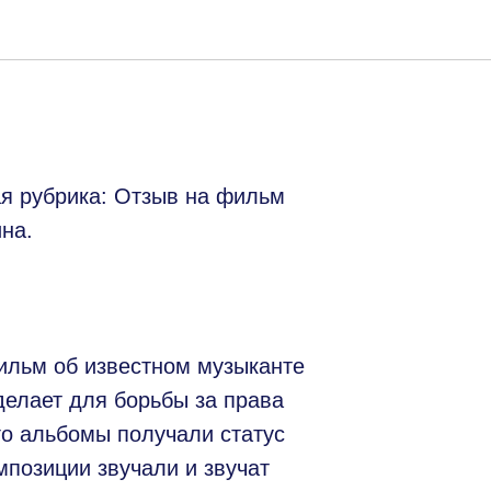
ая рубрика: Отзыв на фильм
на.
льм об известном музыканте
делает для борьбы за права
го альбомы получали статус
мпозиции звучали и звучат