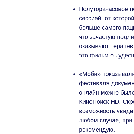
Полуторачасовое п
сессией, от которо
больше самого паци
что зачастую подл
оказывают терапевт
это фильм о чудесн
⠀
«Моби» показывали
фестиваля документ
онлайн можно было
КиноПоиск HD. Скр
возможность увидет
любом случае, при
рекомендую.